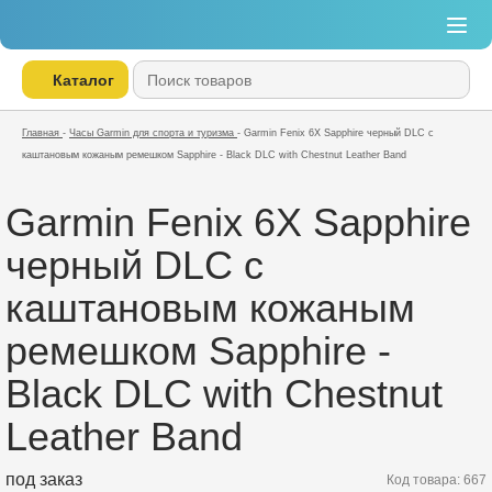
Каталог
Главная
-
Часы Garmin для спорта и туризма
-
Garmin Fenix 6X Sapphire черный DLC с
каштановым кожаным ремешком Sapphire - Black DLC with Chestnut Leather Band
Garmin Fenix 6X Sapphire
черный DLC с
каштановым кожаным
ремешком Sapphire -
Black DLC with Chestnut
Leather Band
под заказ
Код товара: 667