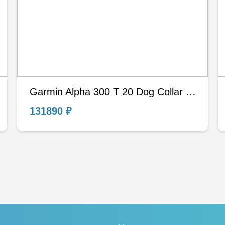
Garmin Alpha 300 T 20 Dog Collar EURO EU Nordic Европа Евро Охотничий навигатор
131890 ₽