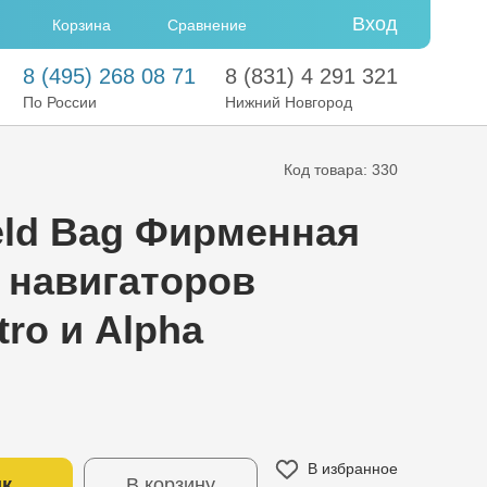
Вход
Сравнение
Корзина
8
(495)
268 08 71
8
(831)
4 291 321
По России
Нижний Новгород
Код товара: 330
eld Bag Фирменная
 навигаторов
tro и Alpha
В избранное
ик
В корзину