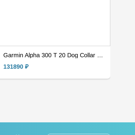
Garmin Alpha 300 T 20 Dog Collar EURO EU Nordic Европа Евро Охотничий навигатор
131890 ₽