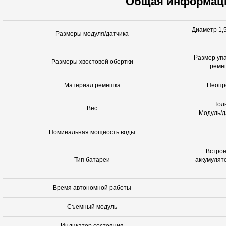
Общая информац
Диаметр 1,5
Размеры модуля/датчика
Размер упа
Размеры хвостовой обертки
ремеш
Материал ремешка
Неопр
Толь
Вес
Модуль/да
Номинальная мощность воды
Встро
Тип батареи
аккумулят
Время автономной работы
Съемный модуль