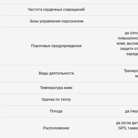
Частота сердечных сокращений
Зоны управления персоналом
да (оп
повышенно
кожи, высок
Пороговые предупреждения
защите от
заряде
Трениро
Виды деятельности
в
Температура кожи
Оценка по теплу
Погода
да (че
да (если да
Расположение
GPS; также