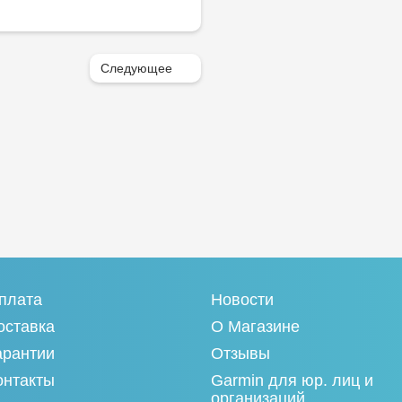
Следующее
плата
Новости
оставка
О Магазине
арантии
Отзывы
онтакты
Garmin для юр. лиц и
организаций