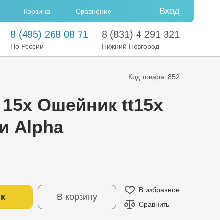
Вход
Сравнение
Корзина
8
(495)
268 08 71
8
(831)
4 291 321
По России
Нижний Новгород
Код товара: 852
 15x Ошейник tt15x
 и Alpha
В избранное
ик
В корзину
Сравнить