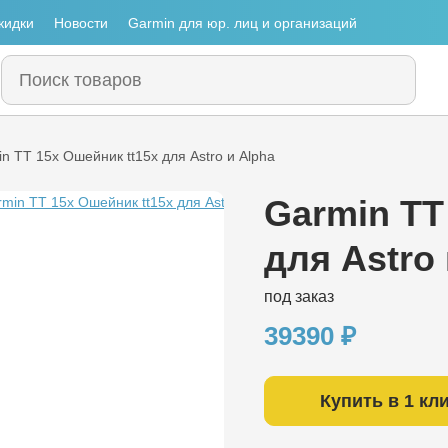
кидки
Новости
Garmin для юр. лиц и организаций
n TT 15x Ошейник tt15x для Astro и Alpha
Garmin TT
для Astro
под заказ
39390
₽
Купить в 1 кл