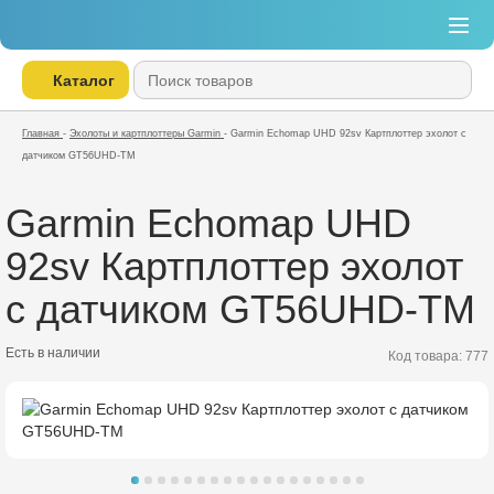
Каталог
Главная
-
Эхолоты и картплоттеры Garmin
-
Garmin Echomap UHD 92sv Картплоттер эхолот с
датчиком GT56UHD-TM
Garmin Echomap UHD
92sv Картплоттер эхолот
с датчиком GT56UHD-TM
Есть в наличии
Код товара: 777