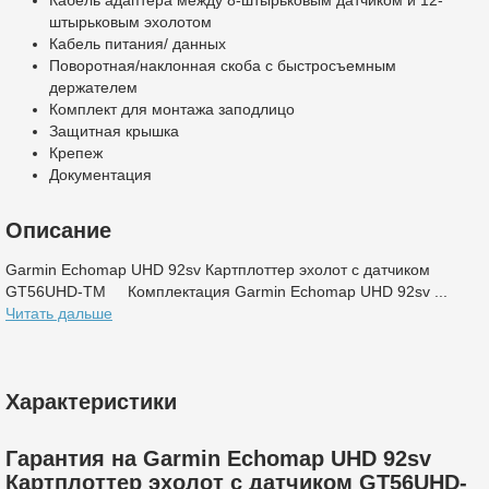
Кабель адаптера между 8-штырьковым датчиком и 12-
штырьковым эхолотом
Кабель питания/ данных
Поворотная/наклонная скоба с быстросъемным
держателем
Комплект для монтажа заподлицо
Защитная крышка
Крепеж
Документация
Описание
Garmin Echomap UHD 92sv Картплоттер эхолот с датчиком
GT56UHD-TM Комплектация Garmin Echomap UHD 92sv ...
Читать дальше
Характеристики
Гарантия на Garmin Echomap UHD 92sv
Картплоттер эхолот с датчиком GT56UHD-