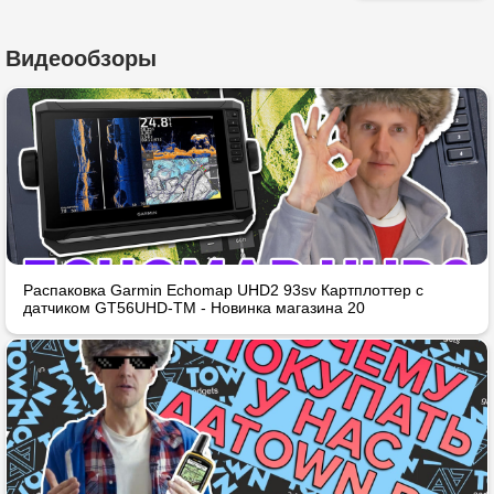
Видеообзоры
Распаковка Garmin Echomap UHD2 93sv Картплоттер с
датчиком GT56UHD-TM - Новинка магазина 20