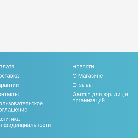
плата
Новости
оставка
О Магазине
арантии
Отзывы
онтакты
Garmin для юр. лиц и
организаций
ользовательское
оглашение
олитика
онфиденциальности