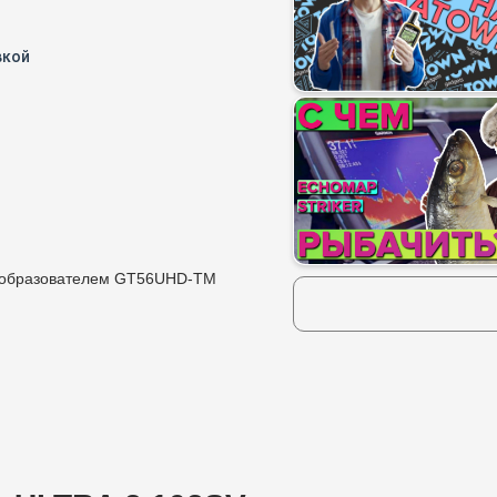
вкой
образователем GT56UHD-TM