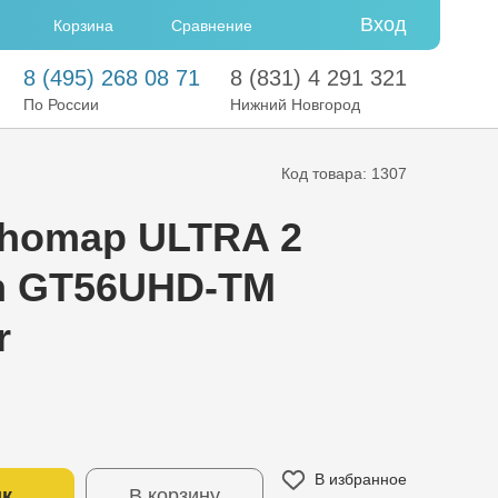
Вход
Сравнение
Корзина
8
(495)
268 08 71
8
(831)
4 291 321
По России
Нижний Новгород
Код товара: 1307
chomap ULTRA 2
th GT56UHD-TM
r
В избранное
ик
В корзину