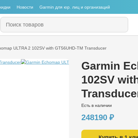
кидки
Новости
Garmin для юр. лиц и организаций
homap ULTRA 2 102SV with GT56UHD-TM Transducer
Garmin E
102SV wi
Transduce
Есть в наличии
248190
₽
Купить в 1 кл