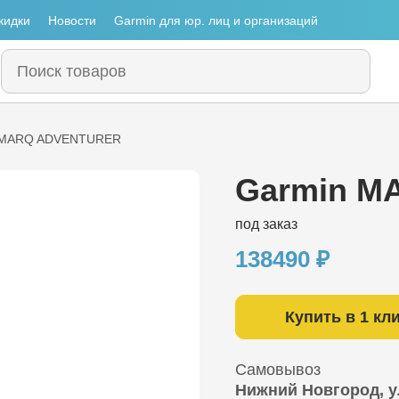
кидки
Новости
Garmin для юр. лиц и организаций
 MARQ ADVENTURER
Garmin M
под заказ
138490
₽
Купить в 1 кл
Самовывоз
Нижний Новгород, у