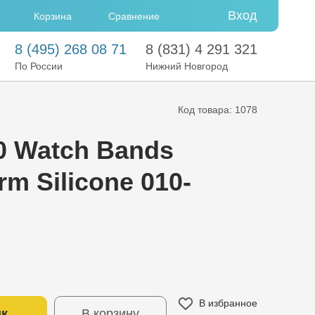
Вход
Сравнение
Корзина
8
(495)
268 08 71
8
(831)
4 291 321
По России
Нижний Новгород
Код товара: 1078
20 Watch Bands
rm Silicone 010-
В избранное
ик
В корзину