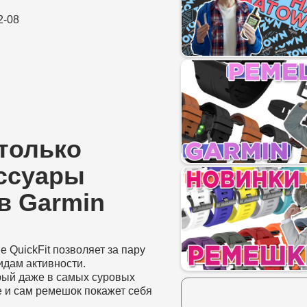
2-08
только
ссуары​
в Garmin
 QuickFit позволяет за пару
дам активности.
рый даже в самых суровых
же и сам ремешок покажет себя