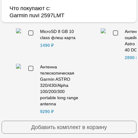
Что покупают с:
Garmin nuvi 2597LMT
MicroSD 8 GB 10
Антен
class флеш карта
ошейн
Astro 
1490 ₽
40 DC 
2890 
Антенна
телескопическая
Garmin ASTRO
320/430/Alpha
100/200/300
portable long range
antenna
9290 ₽
Добавить комплект в корзину